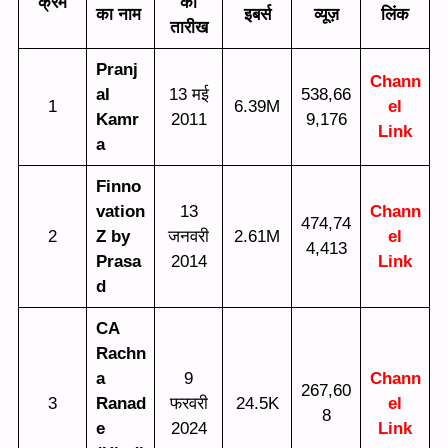
क्रम
की
का नाम
इबर्स
व्यूज़
लिंक
तारीख
Pranj
Chann
al
13 मई
538,66
1
6.39M
el
Kamr
2011
9,176
Link
a
Finno
vation
13
Chann
474,74
2
Z by
जनवरी
2.61M
el
4,413
Prasa
2014
Link
d
CA
Rachn
a
9
Chann
267,60
3
Ranad
फरवरी
24.5K
el
8
e
2024
Link