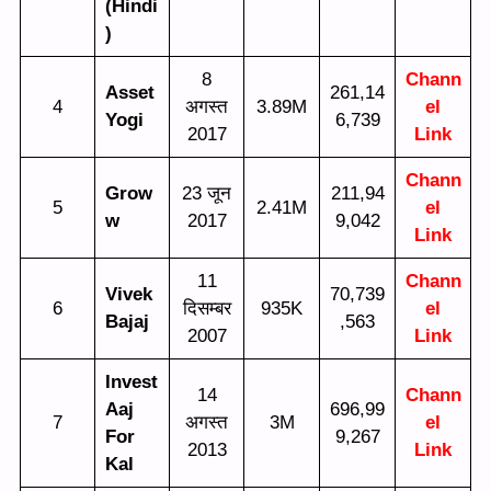
(Hindi
)
8
Chann
Asset
261,14
4
अगस्त
3.89M
el
Yogi
6,739
2017
Link
Chann
Grow
23 जून
211,94
5
2.41M
el
w
2017
9,042
Link
11
Chann
Vivek
70,739
6
दिसम्बर
935K
el
Bajaj
,563
2007
Link
Invest
14
Chann
Aaj
696,99
7
अगस्त
3M
el
For
9,267
2013
Link
Kal