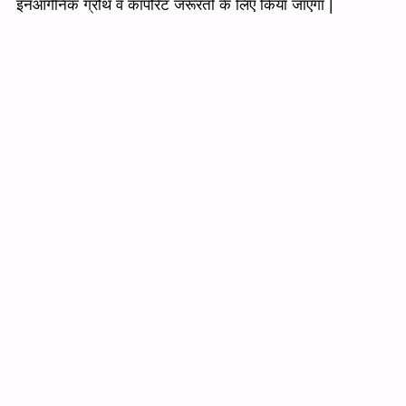
इनऑर्गैनिक ग्रोथ व कॉर्पोरेट जरूरतों के लिए किया जाएगा |