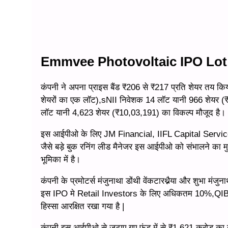
Emmvee Photovoltaic IPO Lot
कंपनी ने अपना प्राइस बैंड ₹206 से ₹217 प्रति शेयर तय किया
शेयरों का एक लॉट),sNII निवेशक 14 लॉट यानी 966 शेयर (₹
लॉट यानी 4,623 शेयर (₹10,03,191) का विकल्प मौजूद है।
इस आईपीओ के लिए JM Financial, IIFL Capital Servi
जैसे बड़े बुक रनिंग लीड मैनेजर इस आईपीओ को संभालने का मु
भूमिका में है।
कंपनी के प्रमोटर्स मंजुनाथा डोंथी वेंकटारथ्नैया और शुभा मंजुन
इस IPO मे Retail Investors के लिए अधिकतम 10%,Q
हिस्सा आरक्षित रखा गया है |
कंपनी इस आईपीओ से जुटाए गए फंड में से ₹1,621 करोड़ का 